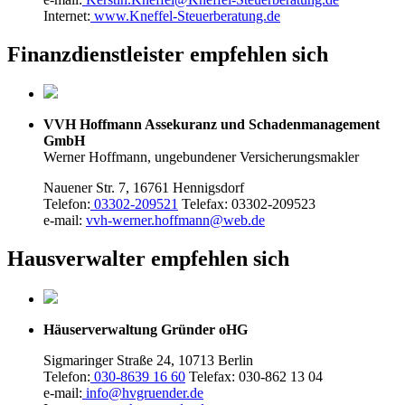
Internet:
www.Kneffel-Steuerberatung.de
Finanzdienstleister empfehlen sich
VVH Hoffmann Assekuranz und Schadenmanagement
GmbH
Werner Hoffmann, ungebundener Versicherungsmakler
Nauener Str. 7, 16761 Hennigsdorf
Telefon:
03302-209521
Telefax: 03302-209523
e-mail:
vvh-werner.hoffmann@web.de
Hausverwalter empfehlen sich
Häuserverwaltung Gründer oHG
Sigmaringer Straße 24, 10713 Berlin
Telefon:
030-8639 16 60
Telefax: 030-862 13 04
e-mail:
info@hvgruender.de