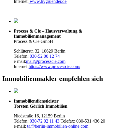
Internet:
www.hvgruender.de
Process & Cie – Hausverwaltung &
Immobilienmanagement
Process & Cie GmbH
Schlüterstr. 32, 10629 Berlin
Telefon:
030-52 00 12 74
e-mail:
mail@processcie.com
Internet:
https://www.processcie.com/
Immobilienmakler empfehlen sich
Immobiliendienstleister
Torsten Görlich Immobilien
Niedstraße 16, 12159 Berlin
Telefon:
030-72 02 11 43
Telefax: 030-531 436 20
e-mail:
tg@berlin-immobilien-online.com