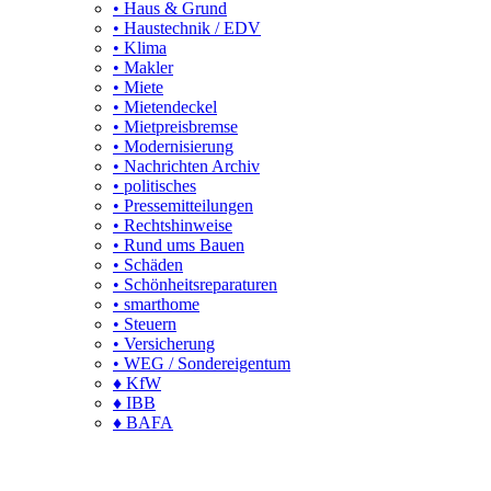
• Haus & Grund
• Haustechnik / EDV
• Klima
• Makler
• Miete
• Mietendeckel
• Mietpreisbremse
• Modernisierung
• Nachrichten Archiv
• politisches
• Pressemitteilungen
• Rechtshinweise
• Rund ums Bauen
• Schäden
• Schönheitsreparaturen
• smarthome
• Steuern
• Versicherung
• WEG / Sondereigentum
♦ KfW
♦ IBB
♦ BAFA