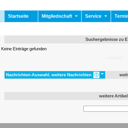
Startseite
Mitgliedschaft
Service
Termi
Startseite
Mitgliedschaft
Suchergebnisse zu Er
Keine Einträge gefunden
Service
« zurück
Termine & Veranstaltungen
Wir über uns
Nachrichten-Auswahl, weitere Nachrichten
ⓘ
weit
Kontakt
weitere Artike