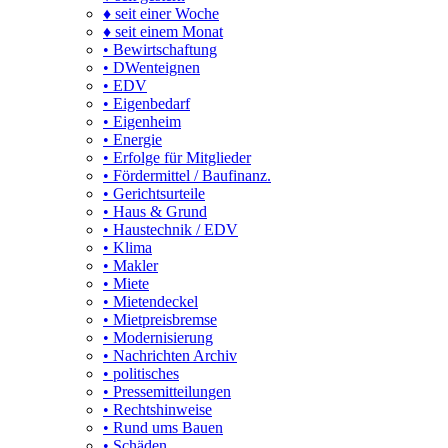
♦ seit einer Woche
♦ seit einem Monat
• Bewirtschaftung
• DWenteignen
• EDV
• Eigenbedarf
• Eigenheim
• Energie
• Erfolge für Mitglieder
• Fördermittel / Baufinanz.
• Gerichtsurteile
• Haus & Grund
• Haustechnik / EDV
• Klima
• Makler
• Miete
• Mietendeckel
• Mietpreisbremse
• Modernisierung
• Nachrichten Archiv
• politisches
• Pressemitteilungen
• Rechtshinweise
• Rund ums Bauen
• Schäden