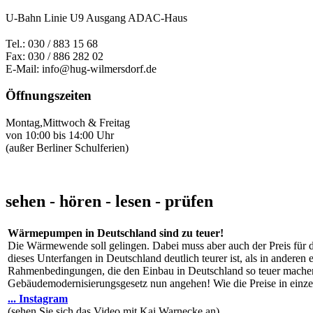
U-Bahn Linie U9 Ausgang ADAC-Haus
Tel.: 030 / 883 15 68
Fax: 030 / 886 282 02
E-Mail: info@hug-wilmersdorf.de
Öffnungszeiten
Montag,Mittwoch & Freitag
von 10:00 bis 14:00 Uhr
(außer Berliner Schulferien)
sehen - hören - lesen - prüfen
Wärmepumpen in Deutschland sind zu teuer!
Die Wärmewende soll gelingen. Dabei muss aber auch der Preis für d
dieses Unterfangen in Deutschland deutlich teurer ist, als in andere
Rahmenbedingungen, die den Einbau in Deutschland so teuer machen
Gebäudemodernisierungsgesetz nun angehen! Wie die Preise in einz
... Instagram
(sehen Sie sich das Video mit Kai Warnecke an)