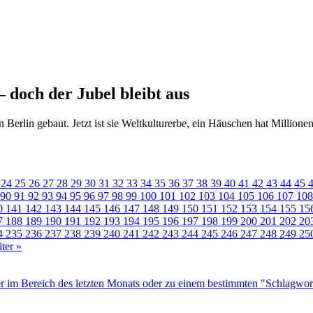
doch der Jubel bleibt aus
Berlin gebaut. Jetzt ist sie Weltkulturerbe, ein Häuschen hat Millionen
3
24
25
26
27
28
29
30
31
32
33
34
35
36
37
38
39
40
41
42
43
44
45
90
91
92
93
94
95
96
97
98
99
100
101
102
103
104
105
106
107
10
0
141
142
143
144
145
146
147
148
149
150
151
152
153
154
155
15
7
188
189
190
191
192
193
194
195
196
197
198
199
200
201
202
20
4
235
236
237
238
239
240
241
242
243
244
245
246
247
248
249
25
ter »
r im Bereich des letzten Monats oder zu einem bestimmten "Schlagwor