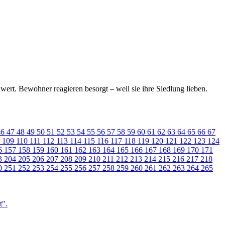
wert. Bewohner reagieren besorgt – weil sie ihre Siedlung lieben.
46
47
48
49
50
51
52
53
54
55
56
57
58
59
60
61
62
63
64
65
66
67
8
109
110
111
112
113
114
115
116
117
118
119
120
121
122
123
124
6
157
158
159
160
161
162
163
164
165
166
167
168
169
170
171
3
204
205
206
207
208
209
210
211
212
213
214
215
216
217
218
0
251
252
253
254
255
256
257
258
259
260
261
262
263
264
265
t".