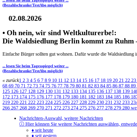
... lesen Sie beim Tagesspiegel weiter ...
(Bezahlschranke/TestAbo möglich)
02.08.2026
• Oh nein, wir sind Weltkulturerbe!:
Die Waldsiedlung Berlin kommt zu Ruhm – 
Einfache Bürger sollten gut wohnen. Dafür wurde die Waldsiedlung in 
... lesen Sie beim Tagesspiegel weiter ...
(Bezahlschranke/TestAbo möglich)
« zurück
1
2
3
4
5
6
7
8
9
10
11
12
13
14
15
16
17
18
19
20
21
22
2
68
69
70
71
72
73
74
75
76
77
78
79
80
81
82
83
84
85
86
87
88
89
125
126
127
128
129
130
131
132
133
134
135
136
137
138
139
14
172
173
174
175
176
177
178
179
180
181
182
183
184
185
186
18
219
220
221
222
223
224
225
226
227
228
229
230
231
232
233
23
266
267
268
269
270
271
272
273
274
275
276
277
278
279
280
wei
Nachrichten-Auswahl, weitere Nachrichten
ⓘ
Hier können Sie weitere Nachrichten auswählen, entwede
♦ seit heute
♦ seit gestern